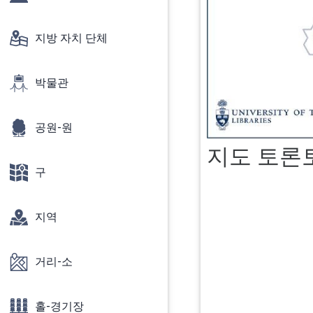
지방 자치 단체
박물관
공원-원
지도 토론토
구
지역
거리-소
홀-경기장