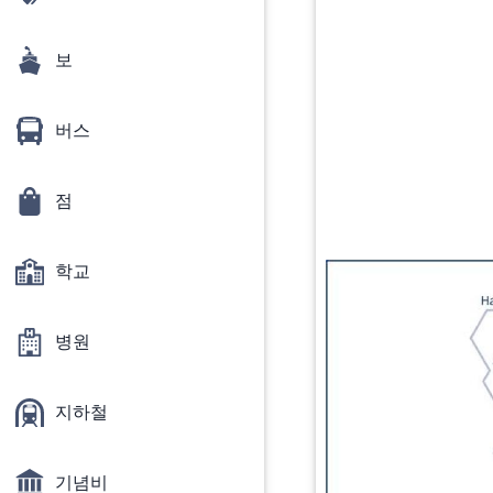
보
버스
점
학교
병원
지하철
기념비