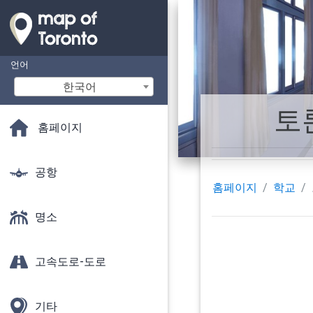
언어
한국어
토
홈페이지
공항
홈페이지
학교
명소
고속도로-도로
기타