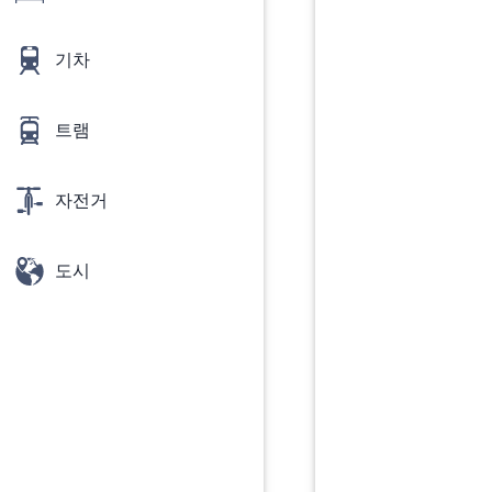
기차
트램
자전거
도시