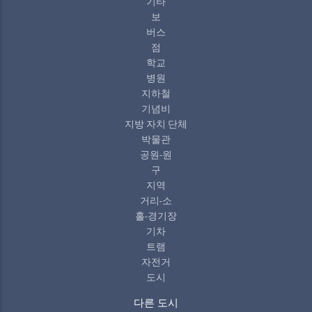
기타
보
버스
점
학교
병원
지하철
기념비
지방 자치 단체
박물관
공원-원
구
지역
거리-소
홀-경기장
기차
트램
자전거
도시
다른 도시