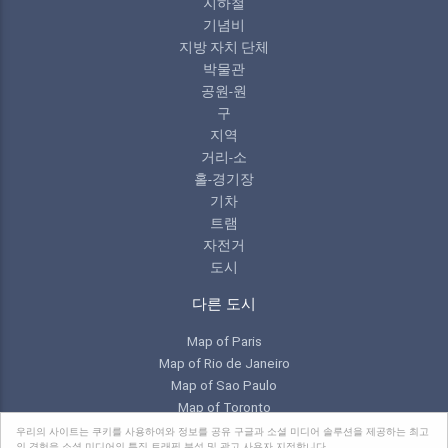
지하철
기념비
지방 자치 단체
박물관
공원-원
구
지역
거리-소
홀-경기장
기차
트램
자전거
도시
다른 도시
Map of Paris
Map of Rio de Janeiro
Map of Sao Paulo
Map of Toronto
우리의 사이트는 쿠키를 사용하여와 정보를 공유 구글과 소셜 미디어 솔루션을 제공하는 최고
의 경험을 소셜 미디어의 특징,트래픽 분석 및 광고 사용자 지정합니다.