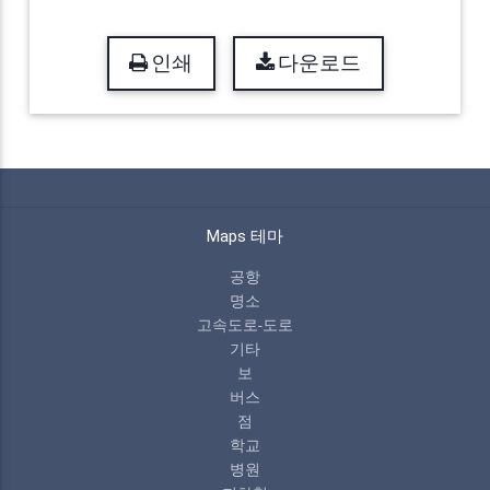
인쇄
다운로드
Maps 테마
공항
명소
고속도로-도로
기타
보
버스
점
학교
병원