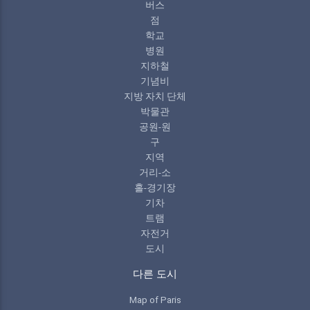
버스
점
학교
병원
지하철
기념비
지방 자치 단체
박물관
공원-원
구
지역
거리-소
홀-경기장
기차
트램
자전거
도시
다른 도시
Map of Paris