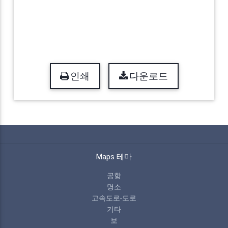
인쇄
다운로드
Maps 테마
공항
명소
고속도로-도로
기타
보