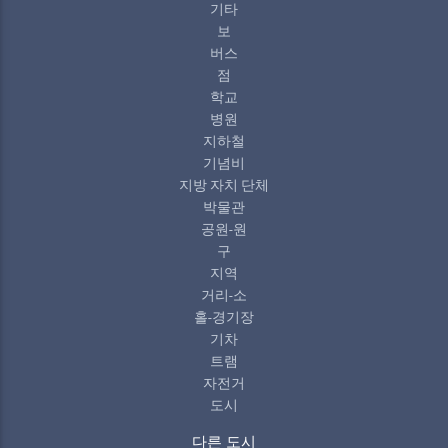
기타
보
버스
점
학교
병원
지하철
기념비
지방 자치 단체
박물관
공원-원
구
지역
거리-소
홀-경기장
기차
트램
자전거
도시
다른 도시