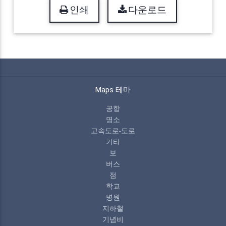
인쇄
다운로드
Maps 테마
공항
명소
고속도로-도로
기타
보
버스
점
학교
병원
지하철
기념비