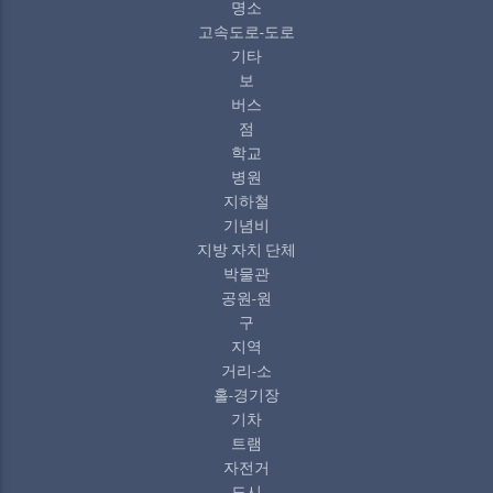
명소
고속도로-도로
기타
보
버스
점
학교
병원
지하철
기념비
지방 자치 단체
박물관
공원-원
구
지역
거리-소
홀-경기장
기차
트램
자전거
도시