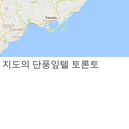
지도의 단풍잎텔 토론토