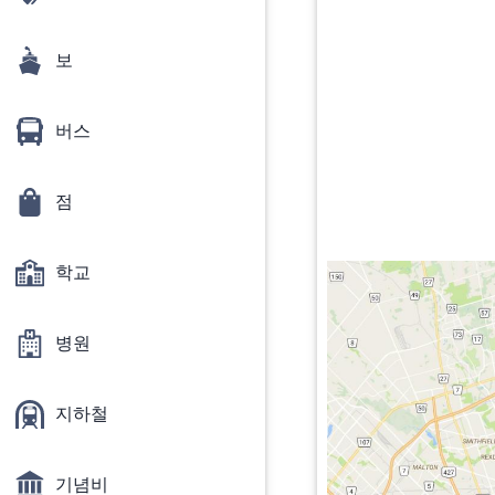
보
버스
점
학교
병원
지하철
기념비