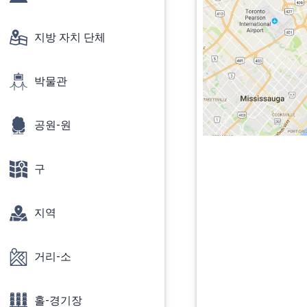
지방 자치 단체
박물관
공원-원
구
지역
거리-소
홀-경기장