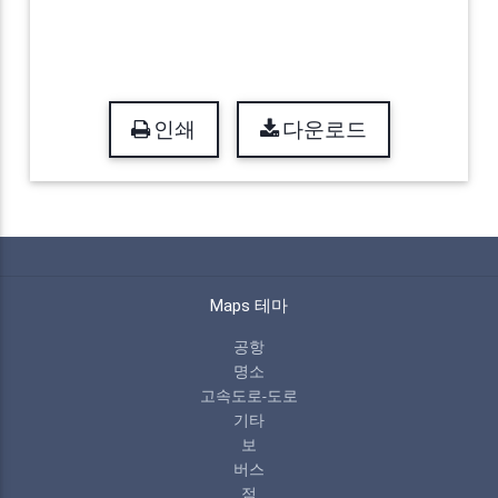
인쇄
다운로드
Maps 테마
공항
명소
고속도로-도로
기타
보
버스
점