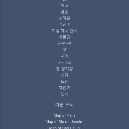
학교
병원
지하철
기념비
지방 자치 단체
박물관
공원-원
구
지역
거리-소
홀-경기장
기차
트램
자전거
도시
다른 도시
Map of Paris
Map of Rio de Janeiro
Map of Sao Paulo