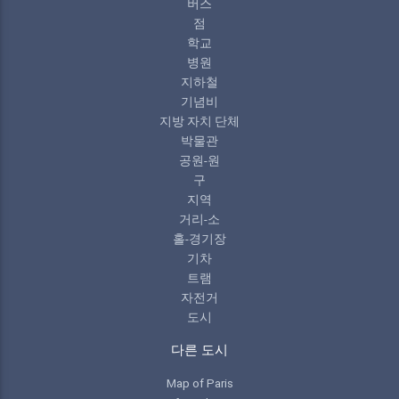
버스
점
학교
병원
지하철
기념비
지방 자치 단체
박물관
공원-원
구
지역
거리-소
홀-경기장
기차
트램
자전거
도시
다른 도시
Map of Paris