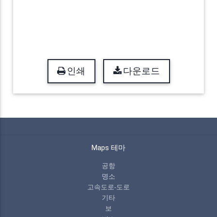
인쇄
다운로드
Maps 테마
공항
명소
고속도로-도로
기타
보