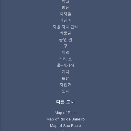
학교
병원
지하철
기념비
지방 자치 단체
박물관
공원-원
구
지역
거리-소
홀-경기장
기차
트램
자전거
도시
다른 도시
Map of Paris
Map of Rio de Janeiro
Map of Sao Paulo