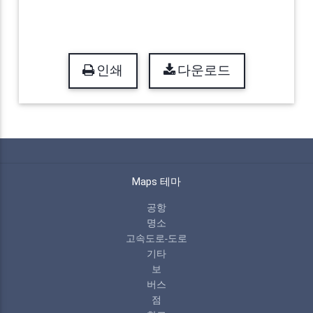
인쇄
다운로드
Maps 테마
공항
명소
고속도로-도로
기타
보
버스
점