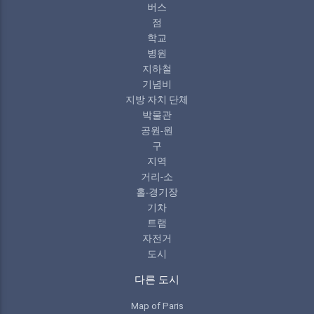
버스
점
학교
병원
지하철
기념비
지방 자치 단체
박물관
공원-원
구
지역
거리-소
홀-경기장
기차
트램
자전거
도시
다른 도시
Map of Paris