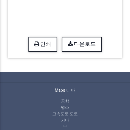
인쇄
다운로드
Maps 테마
공항
명소
고속도로-도로
기타
보