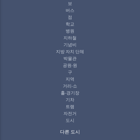
보
버스
점
학교
병원
지하철
기념비
지방 자치 단체
박물관
공원-원
구
지역
거리-소
홀-경기장
기차
트램
자전거
도시
다른 도시