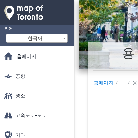
언어
한국어
용
홈페이지
공항
홈페이지
구
용
명소
고속도로-도로
기타