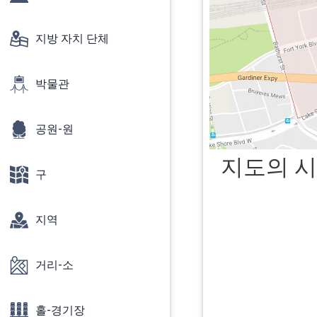
지방 자치 단체
박물관
공원-원
지도의 시
구
지역
거리-소
홀-경기장