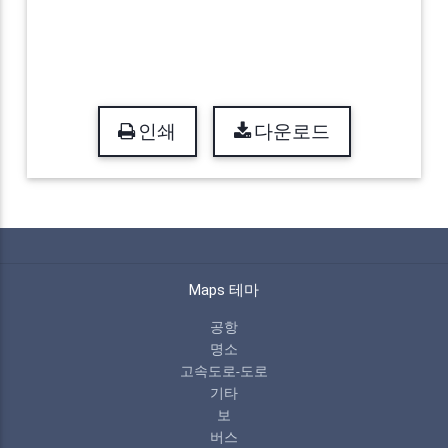
인쇄
다운로드
Maps 테마
공항
명소
고속도로-도로
기타
보
버스