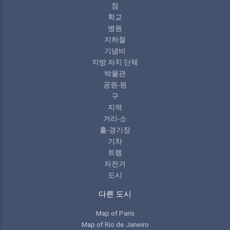
점
학교
병원
지하철
기념비
지방 자치 단체
박물관
공원-원
구
지역
거리-소
홀-경기장
기차
트램
자전거
도시
다른 도시
Map of Paris
Map of Rio de Janeiro