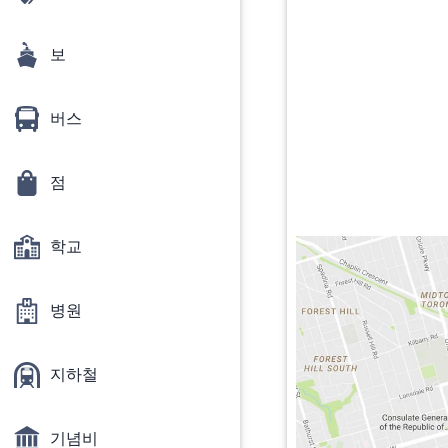
보
버스
점
학교
병원
지하철
기념비