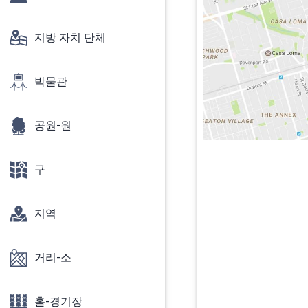
지방 자치 단체
박물관
공원-원
구
지역
거리-소
홀-경기장