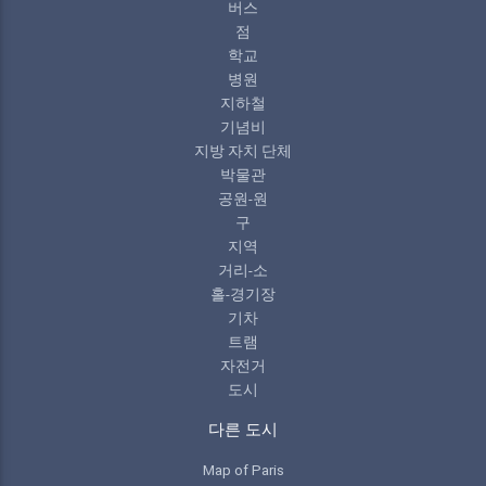
버스
점
학교
병원
지하철
기념비
지방 자치 단체
박물관
공원-원
구
지역
거리-소
홀-경기장
기차
트램
자전거
도시
다른 도시
Map of Paris