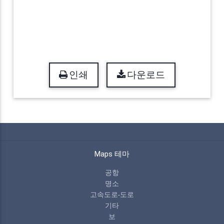
인쇄
다운로드
Maps 테마
공항
명소
고속도로-도로
기타
보