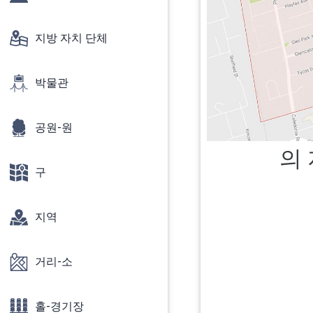
지방 자치 단체
박물관
공원-원
의
구
지역
거리-소
홀-경기장