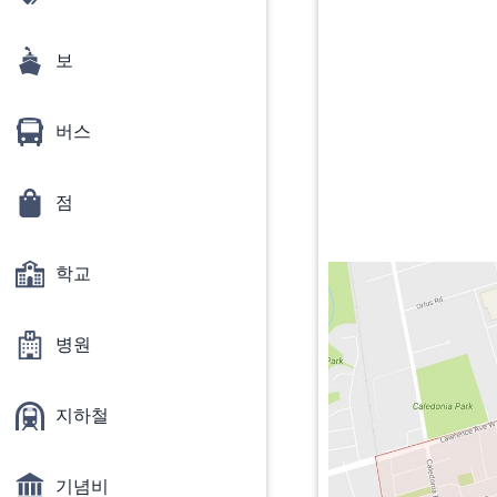
보
버스
점
학교
병원
지하철
기념비