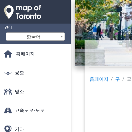
언어
한국어
홈페이지
공항
홈페이지
구
글
명소
고속도로-도로
기타