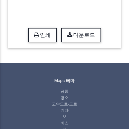
인쇄
다운로드
Maps 테마
공항
명소
고속도로-도로
기타
보
버스