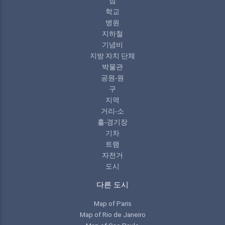
점
학교
병원
지하철
기념비
지방 자치 단체
박물관
공원-원
구
지역
거리-소
홀-경기장
기차
트램
자전거
도시
다른 도시
Map of Paris
Map of Rio de Janeiro