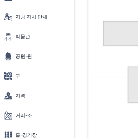
지방 자치 단체
박물관
공원-원
구
지역
거리-소
홀-경기장