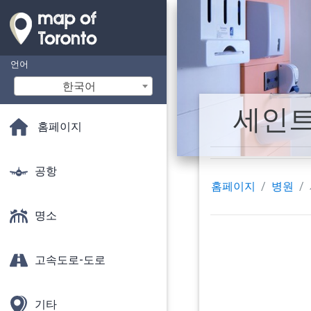
언어
한국어
세인트 
홈페이지
공항
홈페이지
병원
명소
고속도로-도로
기타