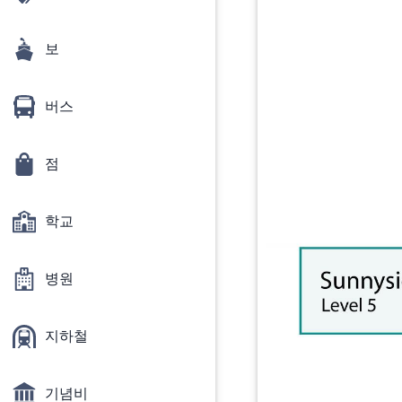
보
버스
점
학교
병원
지하철
기념비