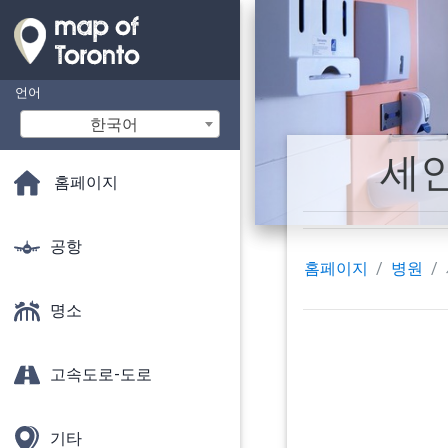
언어
한국어
세인
홈페이지
공항
홈페이지
병원
명소
고속도로-도로
기타