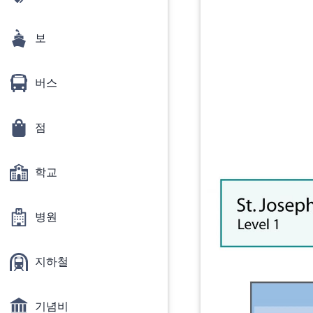
보
버스
점
학교
병원
지하철
기념비