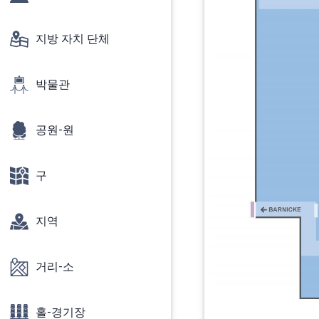
지방 자치 단체
박물관
공원-원
구
지역
거리-소
홀-경기장