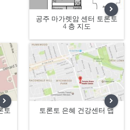
공주 마가렛암 센터 토론토
4 층 지도
론토
토론토 은혜 건강센터 맵