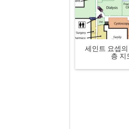
세인트 요셉의
층 지