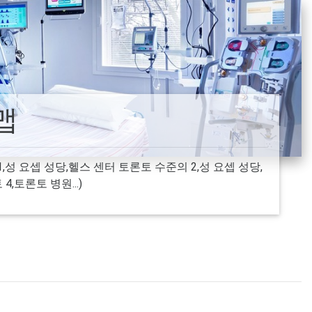
맵
성 요셉 성당,헬스 센터 토론토 수준의 2,성 요셉 성당,
,토론토 병원...)