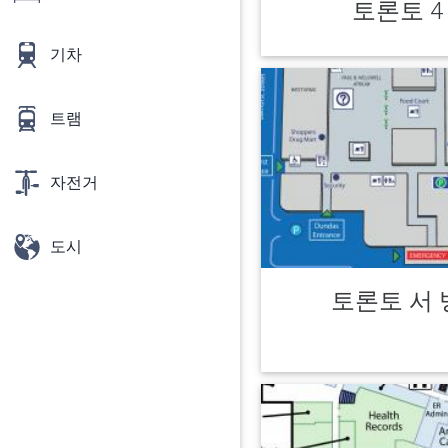
토론토 4
기차
트램
자전거
도시
토론토 서 