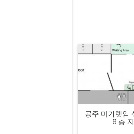
공주 마가렛암 
8 층 