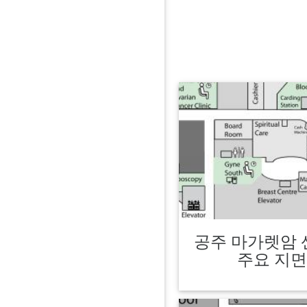
공주 마가렛암 
주요 지면