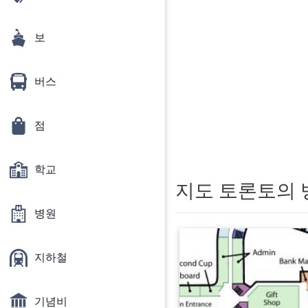
보
버스
점
학교
지도 토론토의 
병원
지하철
기념비