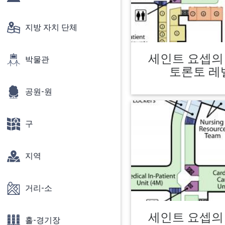
지방 자치 단체
세인트 요셉의
박물관
토론토 레벨
공원-원
구
지역
거리-소
세인트 요셉의
홀-경기장