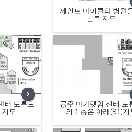
세인트 마이클의 병원을
론토 지도
센터 토론토
공주 마가렛암 센터 토
 지도
의 1 층은 아래(B1)