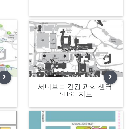
서니브룩 건강 과학 센터-
SHSC 지도