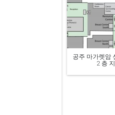
공주 마가렛암 
2 층 