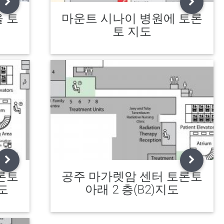
 토
마운트 시나이 병원에 토론
토 지도
론토
공주 마가렛암 센터 토론토
지도
아래 2 층(B2)지도