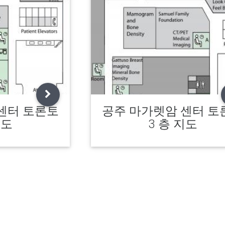
센터 토론토
공주 마가렛암 센터 토
지도
3 층 지도