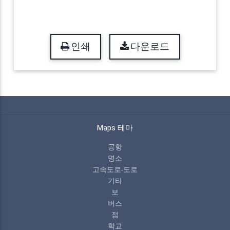
인쇄
다운로드
Maps 테마
공항
명소
고속도로-도로
기타
보
버스
점
학교