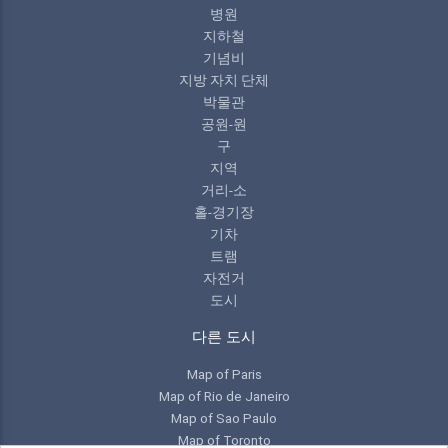
병원
지하철
기념비
지방 자치 단체
박물관
공원-원
구
지역
거리-소
홀-경기장
기차
트램
자전거
도시
다른 도시
Map of Paris
Map of Rio de Janeiro
Map of Sao Paulo
Map of Toronto