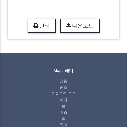
인쇄
다운로드
Maps 테마
공항
명소
고속도로-도로
기타
보
버스
점
학교