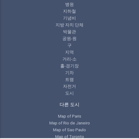
병원
지하철
기념비
지방 자치 단체
박물관
공원-원
구
지역
거리-소
홀-경기장
기차
트램
자전거
도시
다른 도시
Map of Paris
Map of Rio de Janeiro
Map of Sao Paulo
Map of Toronto