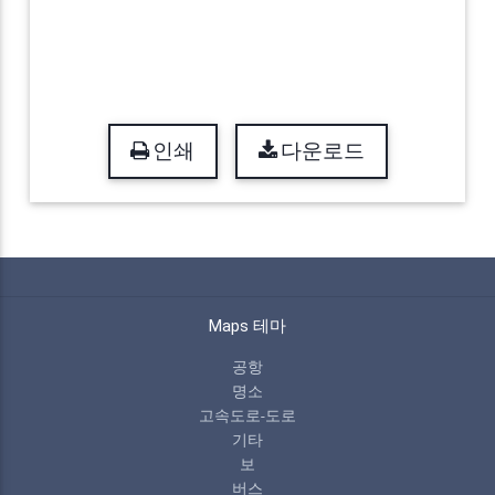
인쇄
다운로드
Maps 테마
공항
명소
고속도로-도로
기타
보
버스