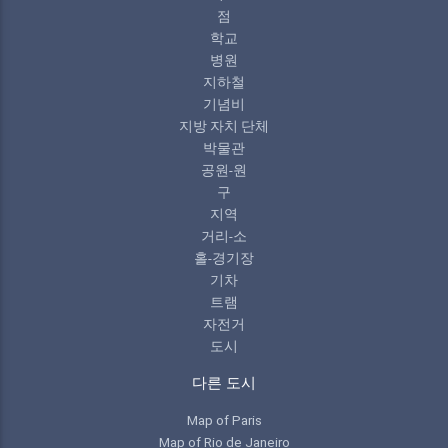
점
학교
병원
지하철
기념비
지방 자치 단체
박물관
공원-원
구
지역
거리-소
홀-경기장
기차
트램
자전거
도시
다른 도시
Map of Paris
Map of Rio de Janeiro