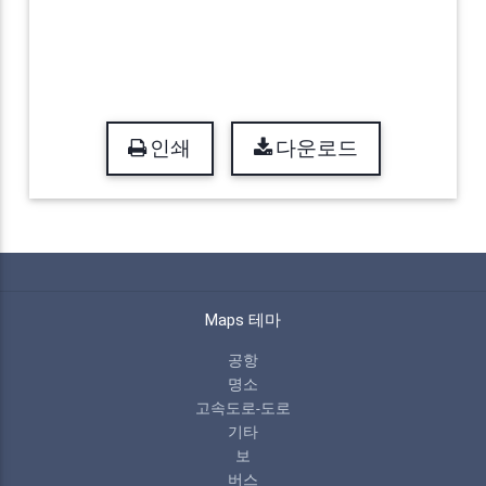
인쇄
다운로드
Maps 테마
공항
명소
고속도로-도로
기타
보
버스