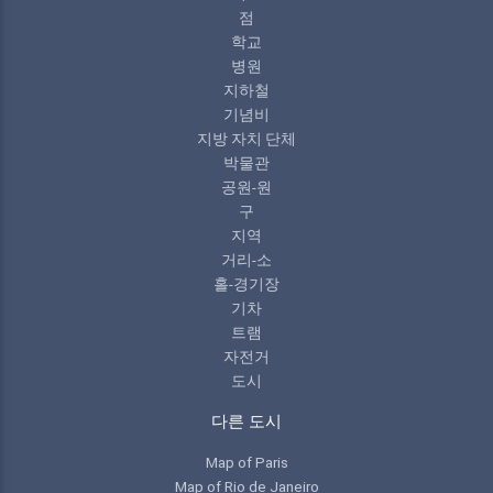
점
학교
병원
지하철
기념비
지방 자치 단체
박물관
공원-원
구
지역
거리-소
홀-경기장
기차
트램
자전거
도시
다른 도시
Map of Paris
Map of Rio de Janeiro