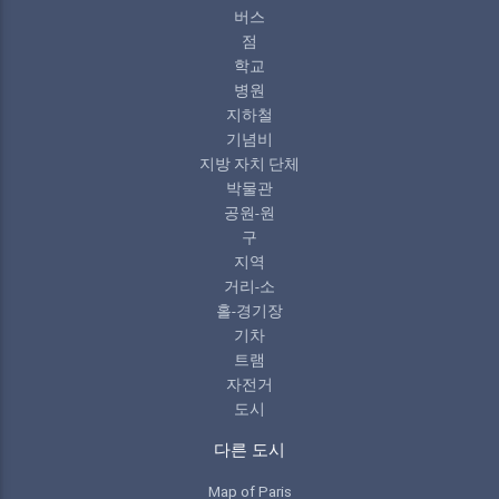
버스
점
학교
병원
지하철
기념비
지방 자치 단체
박물관
공원-원
구
지역
거리-소
홀-경기장
기차
트램
자전거
도시
다른 도시
Map of Paris