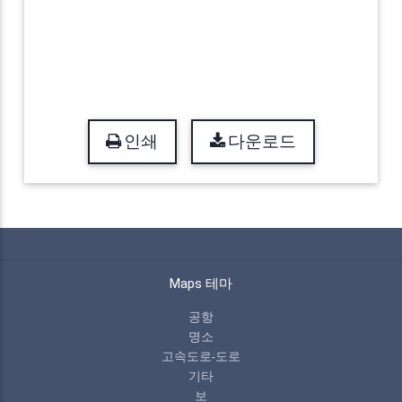
인쇄
다운로드
Maps 테마
공항
명소
고속도로-도로
기타
보