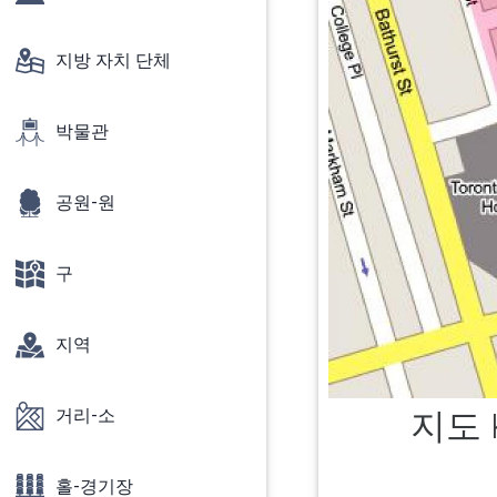
지방 자치 단체
박물관
공원-원
구
지역
거리-소
지도 
홀-경기장