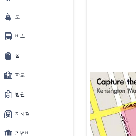
보
버스
점
학교
병원
지하철
기념비