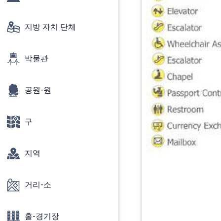
지방 자치 단체
박물관
공원-원
구
지역
거리-소
홀-경기장