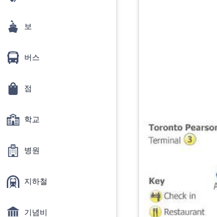
보
버스
점
학교
병원
지하철
기념비