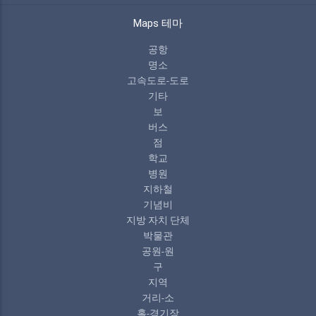
Maps 테마
공항
명소
고속도로-도로
기타
보
버스
점
학교
병원
지하철
기념비
지방 자치 단체
박물관
공원-원
구
지역
거리-소
홀-경기장