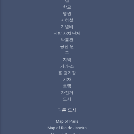
점
학교
병원
지하철
기념비
지방 자치 단체
박물관
공원-원
구
지역
거리-소
홀-경기장
기차
트램
자전거
도시
다른 도시
Map of Paris
Map of Rio de Janeiro