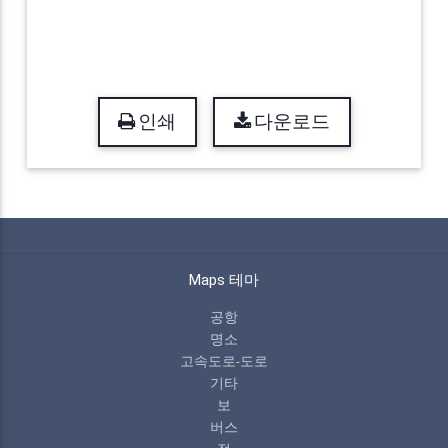
인쇄
다운로드
Maps 테마
공항
명소
고속도로-도로
기타
보
버스