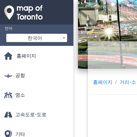
언어
한국어
홈페이지
공항
홈페이지
거리-소
명소
고속도로-도로
기타