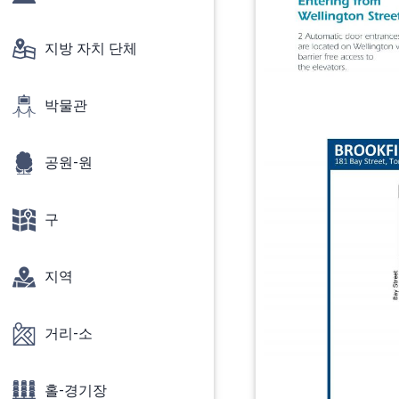
지방 자치 단체
박물관
공원-원
구
지역
거리-소
홀-경기장