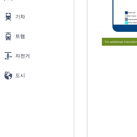
기차
트램
자전거
도시