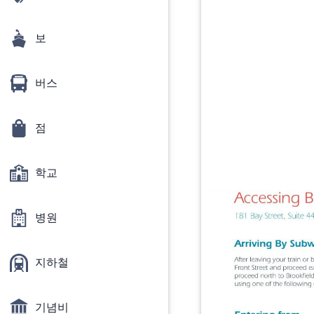
보
버스
점
학교
병원
지하철
기념비