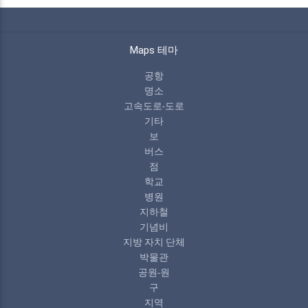
Maps 테마
공항
명소
고속도로-도로
기타
보
버스
점
학교
병원
지하철
기념비
지방 자치 단체
박물관
공원-원
구
지역